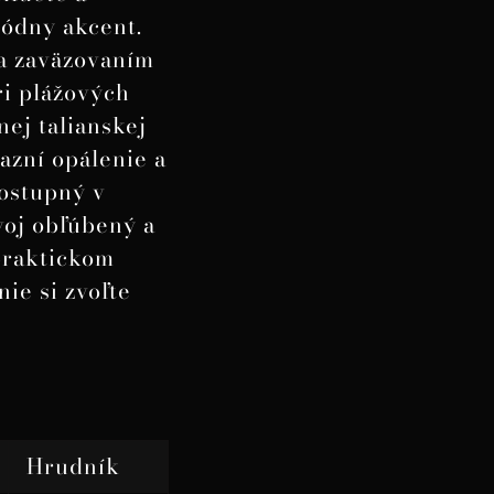
ódny akcent.
a zaväzovaním
ri plážových
nej talianskej
azní opálenie a
dostupný v
voj obľúbený a
 praktickom
ie si zvoľte
Hrudník