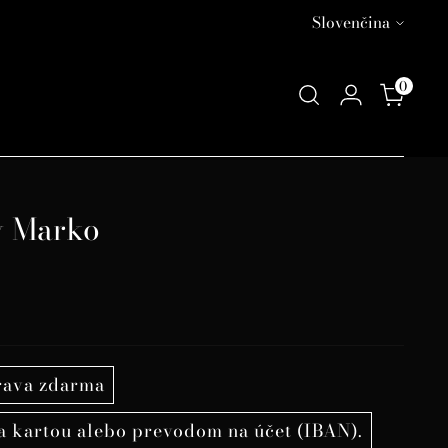
Jazyk
Slovenčina
0
y Marko
rava zdarma
a kartou alebo prevodom na účet (IBAN).