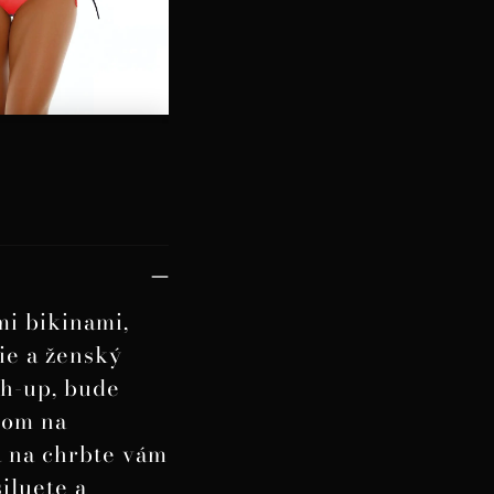
mi bikinami,
ie a ženský
sh-up, bude
zom na
a na chrbte vám
iluete a