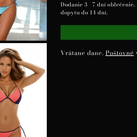
Dodanie 3 - 7 dní oblečenie
dopytu do 14 dní.
Vrátane dane.
Poštovné
Pridanie
produktu
do
košíka