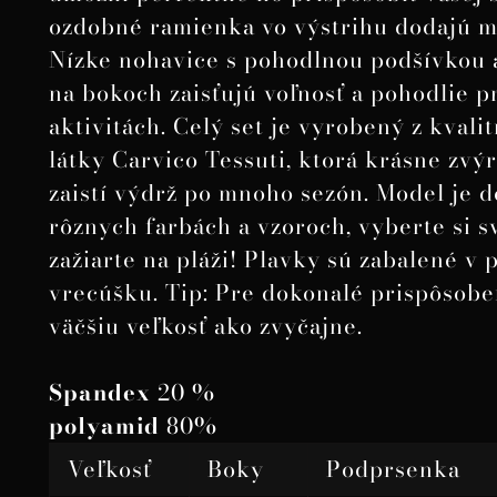
ozdobné ramienka vo výstrihu dodajú m
Nízke nohavice s pohodlnou podšívkou 
na bokoch zaisťujú voľnosť a pohodlie p
aktivitách. Celý set je vyrobený z kvalit
látky Carvico Tessuti, ktorá krásne zvýr
zaistí výdrž po mnoho sezón. Model je 
rôznych farbách a vzoroch, vyberte si s
zažiarte na pláži! Plavky sú zabalené v
vrecúšku. Tip: Pre dokonalé prispôsoben
väčšiu veľkosť ako zvyčajne.
Spandex
20 %
polyamid
80%
Veľkosť
Boky
Podprsenka