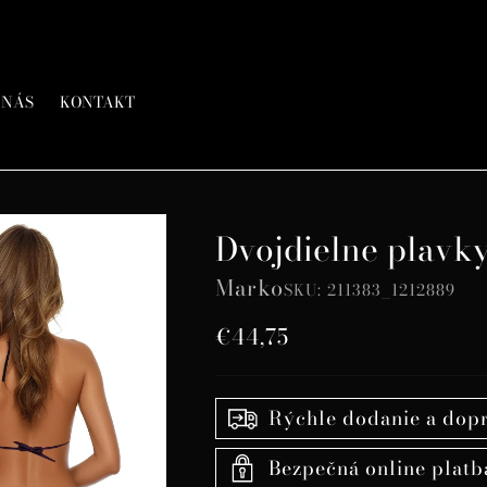
 NÁS
KONTAKT
Dvojdielne plavk
Marko
SKU: 211383_1212889
Bežná
€44,75
cena
Rýchle dodanie a dop
Bezpečná online platb