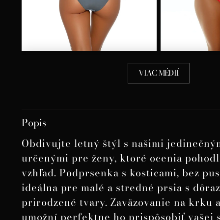
VIAC MÉDIÍ
Popis
Obdivujte letný štýl s našimi jedinečný
určenými pre ženy, ktoré ocenia pohodl
vzhľad. Podprsenka s kosticami, bez pu
ideálna pre malé a stredné prsia s dôra
prirodzené tvary. Zaväzovanie na krku 
umožní perfektne ho prispôsobiť vašej s