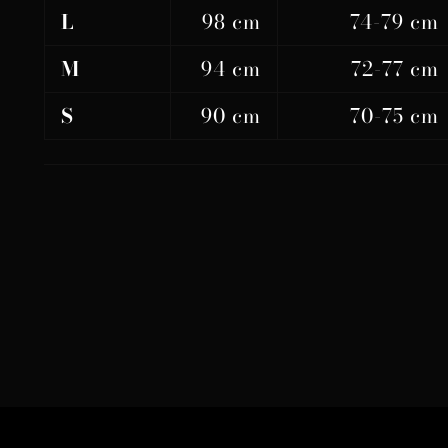
L
98 cm
74-79 cm
M
94 cm
72-77 cm
S
90 cm
70-75 cm