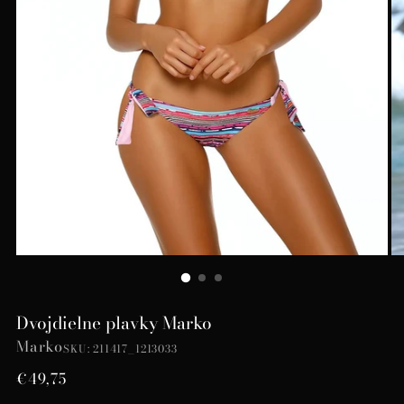
Dvojdielne plavky Marko
Marko
SKU: 211417_1213033
Bežná
€49,75
cena