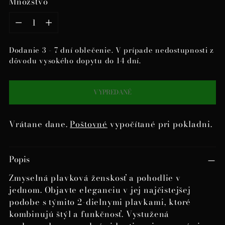
Množstvo
Množstvo
Dodanie 3 - 7 dní oblečenie. V prípade nedostupnosti z
dôvodu vysokého dopytu do 14 dní.
VYPREDANÉ
Vrátane dane.
Poštovné
vypočítané pri pokladni.
Pridanie
Popis
produktu
do
Zmyselná plavková ženskosť a pohodlie v
košíka
jednom. Objavte eleganciu v jej najčistejšej
podobe s týmito 2-dielnymi plavkami, ktoré
kombinujú štýl a funkčnosť. Vystužená