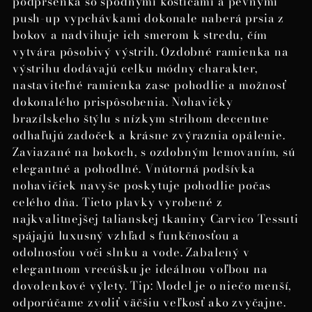
podprsenka so spodnými kosticami a pevnými
push-up vypchávkami dokonale naberá prsia z
bokov a nadvihuje ich smerom k stredu, čím
vytvára pôsobivý výstrih. Ozdobné ramienka na
výstrihu dodávajú celku módny charakter,
nastaviteľné ramienka zase pohodlie a možnosť
dokonalého prispôsobenia. Nohavičky
brazílskeho štýlu s nízkym strihom decentne
odhaľujú zadoček a krásne zvýraznia opálenie.
Zaviazané na bokoch, s ozdobným lemovaním, sú
elegantné a pohodlné. Vnútorná podšívka
nohavičiek navyše poskytuje pohodlie počas
celého dňa. Tieto plavky vyrobené z
najkvalitnejšej talianskej tkaniny Carvico Tessuti
spájajú luxusný vzhľad s funkčnosťou a
odolnosťou voči slnku a vode. Zabalený v
elegantnom vrecúšku je ideálnou voľbou na
dovolenkové výlety. Tip: Model je o niečo menší,
odporúčame zvoliť väčšiu veľkosť ako zvyčajne.