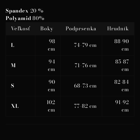
Spandex
20 %
Polyamid
80%
Veľkosť
Boky
Podprsenka
Hrudník
98
88-90
L
74-79 cm
cm
cm
94
85-87
M
71-76 cm
cm
cm
90
82-84
S
68-73 cm
cm
cm
102
91-92
XL
77-82 cm
cm
cm