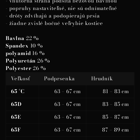
- vnútorná strana podšitá béžovou bavlnou
- popruhy nastaviteľné, nie sú odnímateľné
- drôty zdvíhajú a podopierajú prsia
- žiadne zvislé bočné veľrybie kostice
Bavlna
22 %
Spandex
10 %
polyamid
16 %
Polyuretán
26 %
Polyester
26 %
Veľkosť
Podprsenka
Hrudník
65 °C
63 – 67 cm
81 – 83 cm
65D
63 – 67 cm
83 – 85 cm
65E
63 – 67 cm
85 – 87 cm
65F
63 – 67 cm
87 – 89 cm