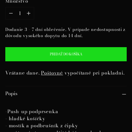
Množstvo
Množstvo
Dodanie 3 - 7 dní oblečenie. V prípade nedostupnosti z
dôvodu vysokého dopytu do 14 dní.
PRIDAŤ DO KOŠÍKA
Vrátane dane.
Poštovné
vypočítané pri pokladni.
Pridanie
Popis
produktu
do
košíka
-Push-up podprsenka
- hladké košíčky
- mostík a podbrušník z čipky