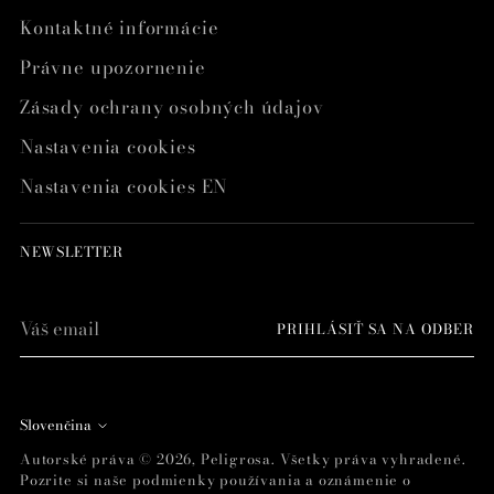
Kontaktné informácie
Právne upozornenie
Zásady ochrany osobných údajov
Nastavenia cookies
Nastavenia cookies EN
NEWSLETTER
Váš
PRIHLÁSIŤ SA NA ODBER
email
Jazyk
Slovenčina
Autorské práva © 2026,
Peligrosa
. Všetky práva vyhradené.
Pozrite si naše podmienky používania a oznámenie o