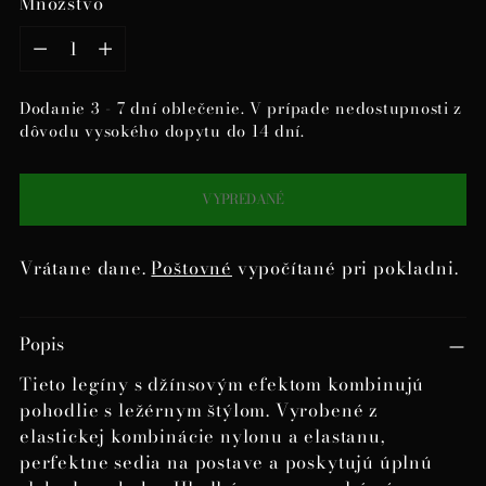
Množstvo
Množstvo
Dodanie 3 - 7 dní oblečenie. V prípade nedostupnosti z
dôvodu vysokého dopytu do 14 dní.
VYPREDANÉ
Vrátane dane.
Poštovné
vypočítané pri pokladni.
Pridanie
Popis
produktu
do
Tieto legíny s džínsovým efektom kombinujú
košíka
pohodlie s ležérnym štýlom. Vyrobené z
elastickej kombinácie nylonu a elastanu,
perfektne sedia na postave a poskytujú úplnú