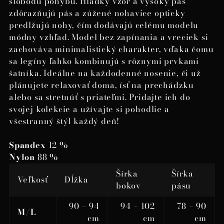
slobodu pohybu. Hladký vzor a vysoký pás
zdôrazňujú pás a zúžené nohavice opticky
predlžujú nohy, čím dodávajú celému modelu
módny vzhľad. Model bez zapínania a vreciek si
zachováva minimalistický charakter, vďaka čomu
sa legíny ľahko kombinujú s rôznymi prvkami
šatníka. Ideálne na každodenné nosenie, či už
plánujete relaxovať doma, ísť na prechádzku
alebo sa stretnúť s priateľmi. Pridajte ich do
svojej kolekcie a užívajte si pohodlie a
všestranný štýl každý deň!
Spandex
12 %
Nylon
88 %
Šírka
Šírka
Veľkosť
Dĺžka
bokov
pásu
90 – 94
94 – 102
78 – 90
M/L
cm
cm
cm