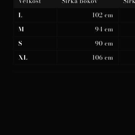
Veľkosť
Šírka bokov
Šír
L
102 cm
M
94 cm
S
90 cm
XL
106 cm