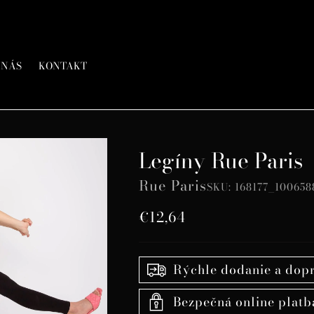
 NÁS
KONTAKT
Legíny Rue Paris
Rue Paris
SKU: 168177_100658
Bežná
€12,64
cena
Rýchle dodanie a dop
Bezpečná online platb