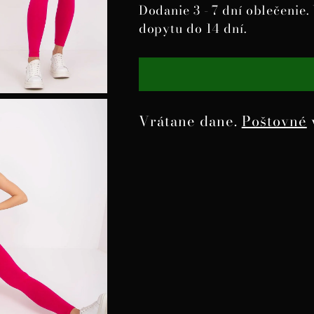
Dodanie 3 - 7 dní oblečenie
dopytu do 14 dní.
Vrátane dane.
Poštovné
Pridanie
produktu
do
košíka