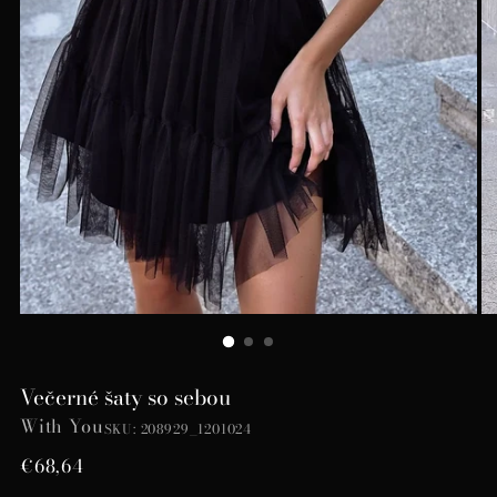
Večerné šaty so sebou
With You
SKU: 208929_1201024
Bežná
€68,64
cena