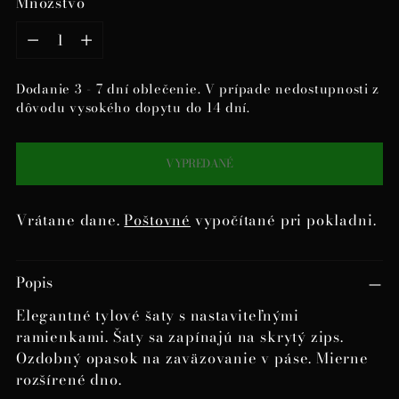
Množstvo
Množstvo
Dodanie 3 - 7 dní oblečenie. V prípade nedostupnosti z
dôvodu vysokého dopytu do 14 dní.
VYPREDANÉ
Vrátane dane.
Poštovné
vypočítané pri pokladni.
Pridanie
Popis
produktu
do
Elegantné tylové šaty s nastaviteľnými
košíka
ramienkami. Šaty sa zapínajú na skrytý zips.
Ozdobný opasok na zaväzovanie v páse. Mierne
rozšírené dno.