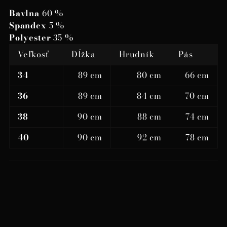
Bavlna
60 %
Spandex
5 %
Polyester
35 %
Veľkosť
Dĺžka
Hrudník
Pás
34
89 cm
80 cm
66 cm
36
89 cm
84 cm
70 cm
38
90 cm
88 cm
74 cm
40
90 cm
92 cm
78 cm