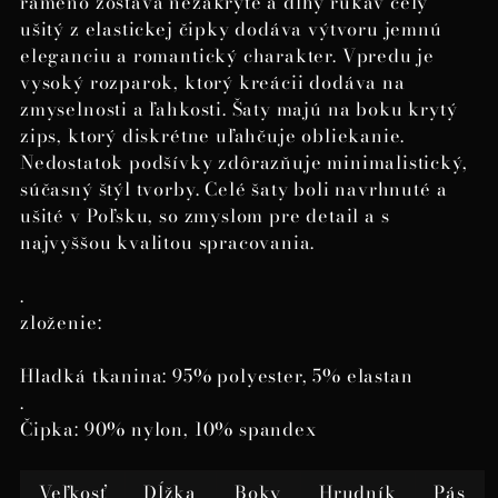
rameno zostáva nezakryté a dlhý rukáv celý
ušitý z elastickej čipky dodáva výtvoru jemnú
eleganciu a romantický charakter. Vpredu je
vysoký rozparok, ktorý kreácii dodáva na
zmyselnosti a ľahkosti. Šaty majú na boku krytý
zips, ktorý diskrétne uľahčuje obliekanie.
Nedostatok podšívky zdôrazňuje minimalistický,
súčasný štýl tvorby. Celé šaty boli navrhnuté a
ušité v Poľsku, so zmyslom pre detail a s
najvyššou kvalitou spracovania.
.
zloženie:
Hladká tkanina: 95% polyester, 5% elastan
.
Čipka: 90% nylon, 10% spandex
Veľkosť
Dĺžka
Boky
Hrudník
Pás