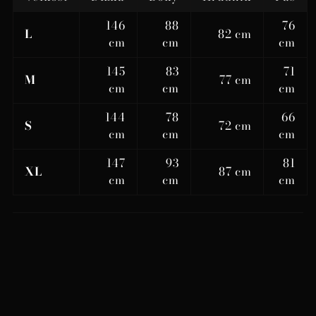
146
88
76
L
82 cm
cm
cm
cm
145
83
71
M
77 cm
cm
cm
cm
144
78
66
S
72 cm
cm
cm
cm
147
93
81
XL
87 cm
cm
cm
cm