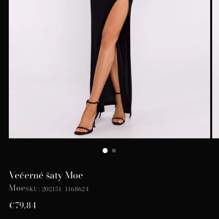
Večerné šaty Moe
Moe
SKU: 202151_1168624
Bežná
€79,84
cena