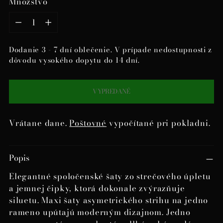
Množstvo
Množstvo
Dodanie 3 - 7 dní oblečenie. V prípade nedostupnosti z
dôvodu vysokého dopytu do 14 dní.
VYPREDANÉ
Vrátane dane.
Poštovné
vypočítané pri pokladni.
Pridanie
Popis
produktu
do
Elegantné spoločenské šaty zo strečového úpletu
košíka
a jemnej čipky, ktorá dokonale zvýrazňuje
siluetu. Maxi šaty asymetrického strihu na jedno
rameno upútajú moderným dizajnom. Jedno