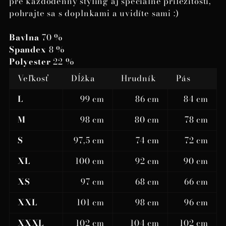
pre každodenný styling aj špeciálne príležitosti,
pohrajte sa s doplnkami a uvidíte sami :)
Bavlna
70 %
Spandex
8 %
Polyester
22 %
Veľkosť
Dĺžka
Hrudník
Pás
L
99 cm
86 cm
84 cm
M
98 cm
80 cm
78 cm
S
97,5 cm
74 cm
72 cm
XL
100 cm
92 cm
90 cm
XS
97 cm
68 cm
66 cm
XXL
101 cm
98 cm
96 cm
XXXL
102 cm
104 cm
102 cm