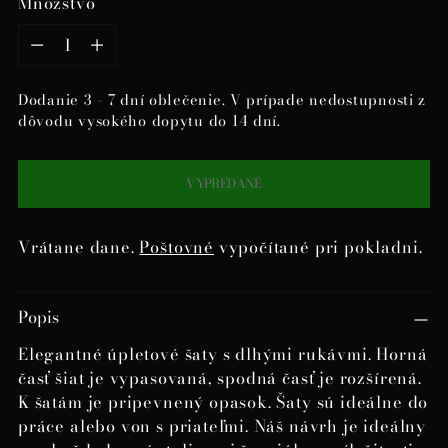
Množstvo
Množstvo
Dodanie 3 - 7 dní oblečenie. V prípade nedostupnosti z
dôvodu vysokého dopytu do 14 dní.
VYPREDANÉ
Vrátane dane.
Poštovné
vypočítané pri pokladni.
Pridanie
Popis
produktu
do
Elegantné úpletové šaty s dlhými rukávmi. Horná
košíka
časť šiat je vypasovaná, spodná časť je rozšírená.
K šatám je pripevnený opasok. Šaty sú ideálne do
práce alebo von s priateľmi. Náš návrh je ideálny