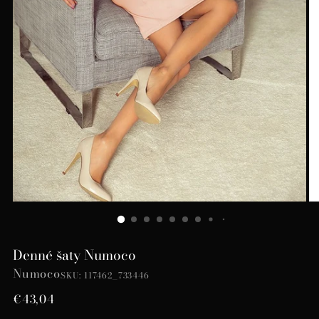
Denné šaty Numoco
Numoco
SKU: 117462_733446
Bežná
€43,04
cena