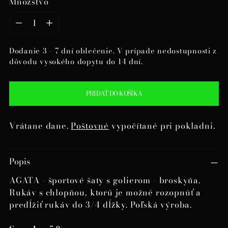
Množstvo
Množstvo
Dodanie 3 - 7 dní oblečenie. V prípade nedostupnosti z
dôvodu vysokého dopytu do 14 dní.
PRIDAŤ DO KOŠÍKA
Vrátane dane.
Poštovné
vypočítané pri pokladni.
Pridanie
Popis
produktu
do
AGATA - športové šaty s golierom - broskyňa.
košíka
Rukáv s chlopňou, ktorú je možné rozopnúť a
predĺžiť rukáv do 3/4 dĺžky. Poľská výroba.