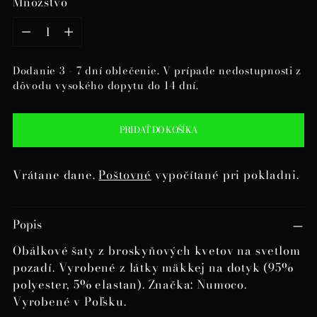
Množstvo
Množstvo
Dodanie 3 - 7 dní oblečenie. V prípade nedostupnosti z
dôvodu vysokého dopytu do 14 dní.
PRIDAŤ DO KOŠÍKA
Vrátane dane.
Poštovné
vypočítané pri pokladni.
Pridanie
Popis
produktu
do
Obálkové šaty z broskyňových kvetov na svetlom
košíka
pozadí. Vyrobené z látky mäkkej na dotyk (95%
polyester, 5% elastan). Značka: Numoco.
Vyrobené v Poľsku.