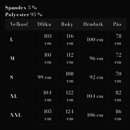
Spandex
5 %
Polyester
95 %
Veľkosť
Dĺžka
Boky
Hrudník
Pás
103
116
78
L
100 cm
cm
cm
cm
101
112
72
M
96 cm
cm
cm
cm
108
70
S
99 cm
92 cm
cm
cm
104
122
82
XL
104 cm
cm
cm
cm
105
124
86
XXL
106 cm
cm
cm
cm