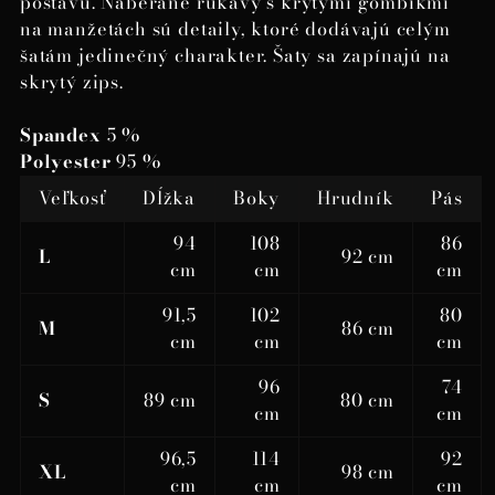
postavu. Naberané rukávy s krytými gombíkmi
na manžetách sú detaily, ktoré dodávajú celým
šatám jedinečný charakter. Šaty sa zapínajú na
skrytý zips.
Spandex
5 %
Polyester
95 %
Veľkosť
Dĺžka
Boky
Hrudník
Pás
94
108
86
L
92 cm
cm
cm
cm
91,5
102
80
M
86 cm
cm
cm
cm
96
74
S
89 cm
80 cm
cm
cm
96,5
114
92
XL
98 cm
cm
cm
cm