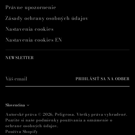
Právne upozornenie
Zásady ochrany osobných údajov
Nastavenia cookies
Nastavenia cookies EN
NEWSLETTER
Váš
PRIHLÁSIŤ SA NA ODBER
email
Jazyk
Slovenčina
Autorské práva © 2026,
Peligrosa
. Všetky práva vyhradené.
Pozrite si naše podmienky používania a oznámenie o
ochrane osobných údajov.
Používa Shopify