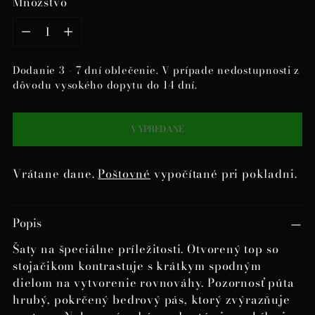
Množstvo
Množstvo
Dodanie 3 - 7 dní oblečenie. V prípade nedostupnosti z
dôvodu vysokého dopytu do 14 dní.
VYPREDANÉ
Vrátane dane.
Poštovné
vypočítané pri pokladni.
Pridanie
Popis
produktu
do
Šaty na špeciálne príležitosti. Otvorený top so
košíka
stojačikom kontrastuje s krátkym spodným
dielom na vytvorenie rovnováhy. Pozornosť púta
hrubý, pokrčený bedrový pás, ktorý zvýrazňuje