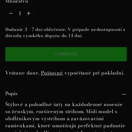
Množstvo
Množstvo
Dodanie 3 - 7 dní oblečenie. V prípade nedostupnosti z
dôvodu vysokého dopytu do 14 dní.
VYPREDANÉ
Vrátane dane.
Poštovné
vypočítané pri pokladni.
Pridanie
Popis
produktu
do
Štýlové a pohodlné šaty na každodenné nosenie
košíka
so ženským, rozšíreným strihom. Midi model s
obdĺžnikovým výstrihom a zaväzovacími
ramienkami, ktoré umožňujú perfektné padnutie