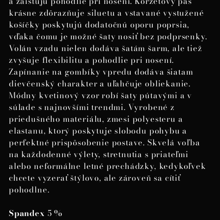
a zaisťujú pohodlie pri nosení. Korzetový pás
krásne zdôrazňuje siluetu a vstavané vystužené
košíčky poskytujú dodatočnú oporu poprsia,
vďaka čomu je možné šaty nosiť bez podprsenky.
Volán vzadu nielen dodáva šatám šarm, ale tiež
zvyšuje flexibilitu a pohodlie pri nosení.
Zapínanie na gombíky vpredu dodáva šiatam
dievčenský charakter a uľahčuje obliekanie.
Módny kvetinový vzor robí šaty pútavými a v
súlade s najnovšími trendmi. Vyrobené z
priedušného materiálu, zmesi polyesteru a
elastanu, ktorý poskytuje slobodu pohybu a
perfektné prispôsobenie postave. Skvelá voľba
na každodenné výlety, stretnutia s priateľmi
alebo neformálne letné prechádzky, kedykoľvek
chcete vyzerať štýlovo, ale zároveň sa cítiť
pohodlne.
Spandex
5 %