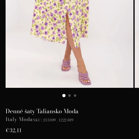
Denné šaty Taliansko Moda
Italy Moda
SKU: 213309_1222489
Bežná
€32,11
cena