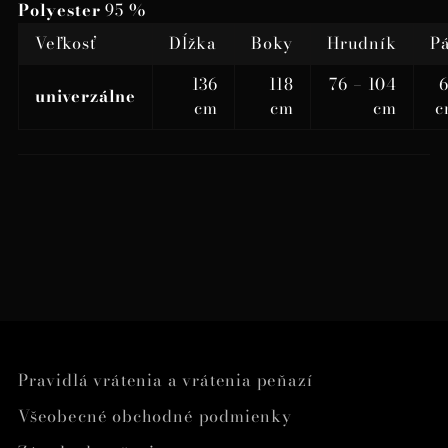
Polyester
95 %
Veľkosť
Dĺžka
Boky
Hrudník
P
136
118
76 – 104
univerzálne
cm
cm
cm
c
Pravidlá vrátenia a vrátenia peňazí
Všeobecné obchodné podmienky