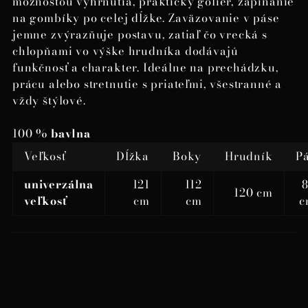
možnosťou vyhrnutia, praktický golier, zapínanie
na gombíky po celej dĺžke. Zaväzovanie v páse
jemne zvýrazňuje postavu, zatiaľ čo vrecká s
chlopňami vo výške hrudníka dodávajú
funkčnosť a charakter. Ideálne na prechádzku,
prácu alebo stretnutie s priateľmi, všestranné a
vždy štýlové.
100 %
bavlna
Veľkosť
Dĺžka
Boky
Hrudník
P
univerzálna
121
112
120 cm
veľkosť
cm
cm
c