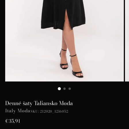
Denné šaty Taliansko Moda
Italy Moda
SKU: 212020_1216052
Bežná
€35,91
cena