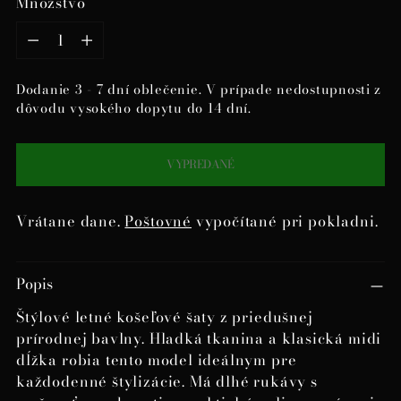
Množstvo
Množstvo
Dodanie 3 - 7 dní oblečenie. V prípade nedostupnosti z
dôvodu vysokého dopytu do 14 dní.
VYPREDANÉ
Vrátane dane.
Poštovné
vypočítané pri pokladni.
Pridanie
Popis
produktu
do
Štýlové letné košeľové šaty z priedušnej
košíka
prírodnej bavlny. Hladká tkanina a klasická midi
dĺžka robia tento model ideálnym pre
každodenné štylizácie. Má dlhé rukávy s