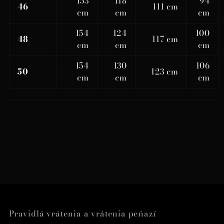
153
118
94
46
111 cm
cm
cm
cm
154
124
100
48
117 cm
cm
cm
cm
154
130
106
50
123 cm
cm
cm
cm
Pravidlá vrátenia a vrátenia peňazí