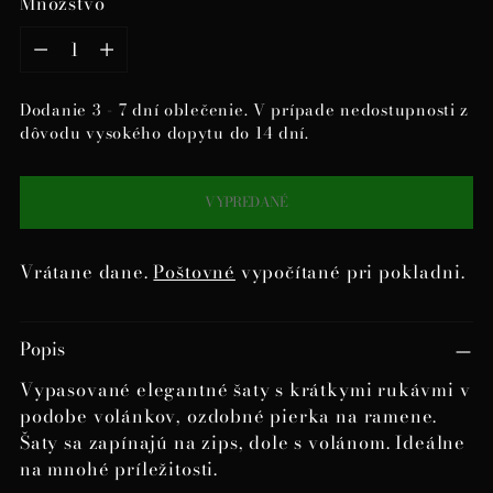
Množstvo
Množstvo
Dodanie 3 - 7 dní oblečenie. V prípade nedostupnosti z
dôvodu vysokého dopytu do 14 dní.
VYPREDANÉ
Vrátane dane.
Poštovné
vypočítané pri pokladni.
Pridanie
Popis
produktu
do
Vypasované elegantné šaty s krátkymi rukávmi v
košíka
podobe volánkov, ozdobné pierka na ramene.
Šaty sa zapínajú na zips, dole s volánom. Ideálne
na mnohé príležitosti.