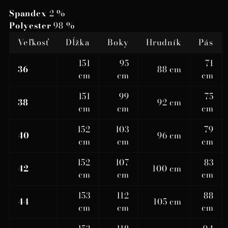
Spandex
2 %
Polyester
98 %
Veľkosť
Dĺžka
Boky
Hrudník
Pás
151
95
71
36
88 cm
cm
cm
cm
151
99
75
38
92 cm
cm
cm
cm
152
103
79
40
96 cm
cm
cm
cm
152
107
83
42
100 cm
cm
cm
cm
153
112
88
44
105 cm
cm
cm
cm