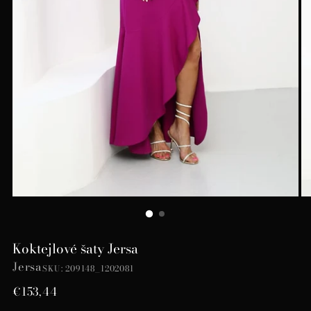
Koktejlové šaty Jersa
Jersa
SKU: 209148_1202081
Bežná
€153,44
cena