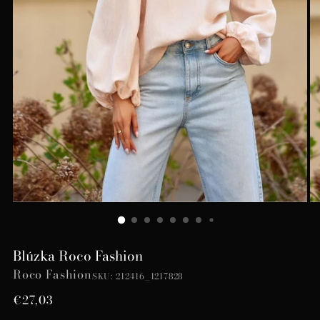
Blúzka Roco Fashion
Roco Fashion
SKU: 212416_1217828
Bežná
€27,03
cena