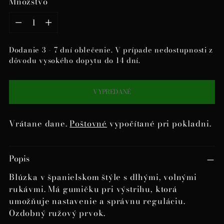
Množstvo
Množstvo
Dodanie 3 - 7 dní oblečenie. V prípade nedostupnosti z
dôvodu vysokého dopytu do 14 dní.
VYPREDANÉ
Vrátane dane.
Poštovné
vypočítané pri pokladni.
Pridanie
Popis
produktu
do
Blúzka v španielskom štýle s dlhými, volnými
košíka
rukávmi. Má gumičku pri výstrihu, ktorá
umožňuje nastavenie a správnu reguláciu.
Ozdobný ružový prvok.